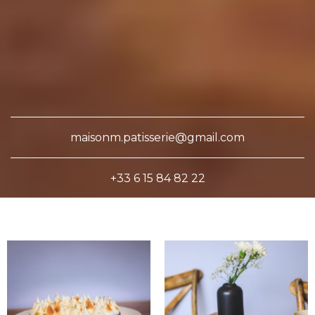
maisonm.patisserie@gmail.com
+33 6 15 84 82 22
La pâtisserie sans gluten et
sans lactose qu'on aime
!