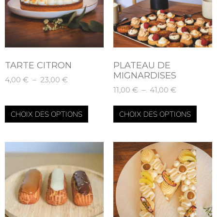
Du beau et du bon pour vos papilles.
COMMANDER
TARTE CITRON
PLATEAU DE
MIGNARDISES
4,00
€
–
23,00
€
11,00
€
–
41,00
€
CHOIX DES OPTIONS
CHOIX DES OPTIONS