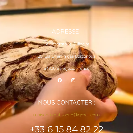
ADRESSE :
Le Laboratoire Culinaire
29, Bis Chemin des Barcanous
64800 Bénéjacq, France
NOUS CONTACTER :
maisonm.patisserie@gmail.com
+33 6 15 84 82 22