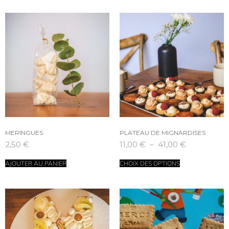
MERINGUES
PLATEAU DE MIGNARDISES
2,50
€
11,00
€
–
41,00
€
AJOUTER AU PANIER
CHOIX DES OPTIONS