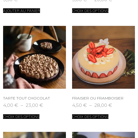
AJOUTER AU PANIER
CHOIX DES OPTIONS
TARTE TOUT CHOCOLAT
FRAISIER OU FRAMBOISIER
4,00
€
–
23,00
€
4,50
€
–
28,00
€
CHOIX DES OPTIONS
CHOIX DES OPTIONS