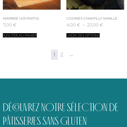
MARBRÉ (4/5 PARTS)
COOKIES CHANTILLY VANILLE
7,00
€
4,00
€
–
23,00
€
AJOUTER AU PANIER
CHOIX DES OPTIONS
1
2
→
DÉCOUVREZ NOTRE SÉLECTION DE
PÂTISSERIES SANS GLUTEN