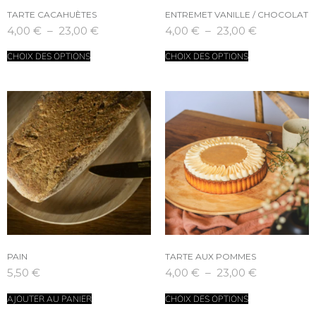
TARTE CACAHUÈTES
ENTREMET VANILLE / CHOCOLAT
4,00
€
–
23,00
€
4,00
€
–
23,00
€
CHOIX DES OPTIONS
CHOIX DES OPTIONS
PAIN
TARTE AUX POMMES
5,50
€
4,00
€
–
23,00
€
AJOUTER AU PANIER
CHOIX DES OPTIONS