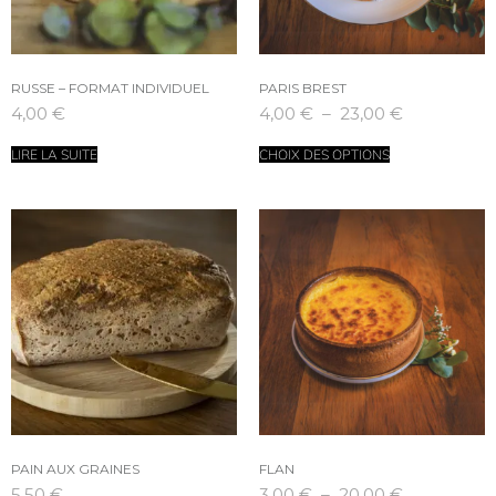
RUSSE – FORMAT INDIVIDUEL
PARIS BREST
4,00
€
4,00
€
–
23,00
€
LIRE LA SUITE
CHOIX DES OPTIONS
PAIN AUX GRAINES
FLAN
5,50
€
3,00
€
–
20,00
€