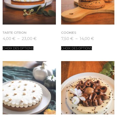
TARTE CITRON
COOKIES
4,00
€
–
23,00
€
7,50
€
–
14,00
€
CHOIX DES OPTIONS
CHOIX DES OPTIONS