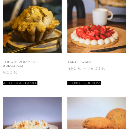
TOURTE POMMES ET
TARTE FRAISE
ARMAGNAC
4,50
€
–
28,00
€
9,00
€
AJOUTER AU PANIER
CHOIX DES OPTIONS