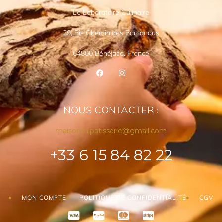
Le Laboratoire Culinaire
29, Bis Chemin des Barcanous
64800 Bénéjacq, France
NOUS CONTACTER :
maisonm.patisserie@gmail.com
+33 6 15 84 82 22
MON COMPTE
POLITIQUE DE CONFIDENTIALITÉ
CGV