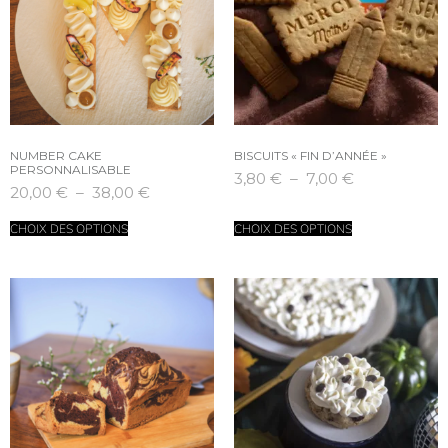
NUMBER CAKE
BISCUITS « FIN D’ANNÉE »
PERSONNALISABLE
3,80
€
–
7,00
€
20,00
€
–
38,00
€
CHOIX DES OPTIONS
CHOIX DES OPTIONS