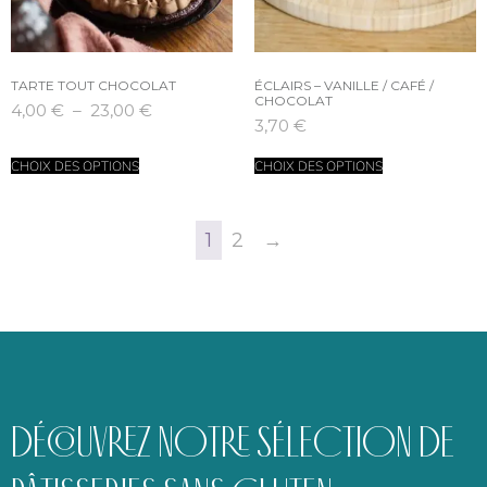
TARTE TOUT CHOCOLAT
ÉCLAIRS – VANILLE / CAFÉ /
CHOCOLAT
4,00
€
–
23,00
€
3,70
€
CHOIX DES OPTIONS
CHOIX DES OPTIONS
1
2
→
DÉCOUVREZ NOTRE SÉLECTION DE