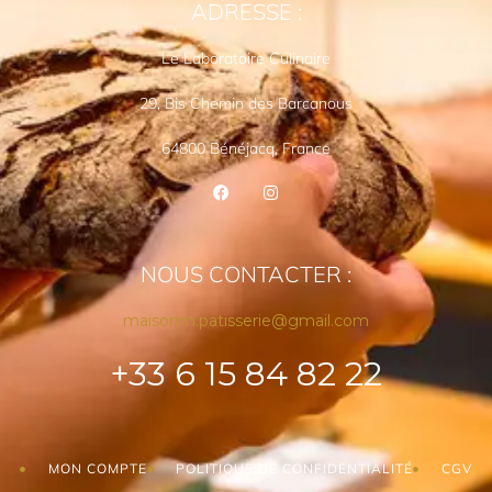
ADRESSE :
Le Laboratoire Culinaire
29, Bis Chemin des Barcanous
64800 Bénéjacq, France
NOUS CONTACTER :
maisonm.patisserie@gmail.com
+33 6 15 84 82 22
MON COMPTE
POLITIQUE DE CONFIDENTIALITÉ
CGV