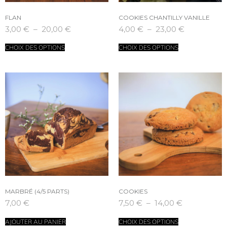
FLAN
COOKIES CHANTILLY VANILLE
3,00
€
–
20,00
€
4,00
€
–
23,00
€
CHOIX DES OPTIONS
CHOIX DES OPTIONS
MARBRÉ (4/5 PARTS)
COOKIES
7,00
€
7,50
€
–
14,00
€
AJOUTER AU PANIER
CHOIX DES OPTIONS