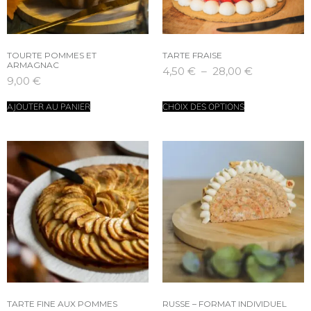
TOURTE POMMES ET
TARTE FRAISE
ARMAGNAC
4,50
€
–
28,00
€
9,00
€
AJOUTER AU PANIER
CHOIX DES OPTIONS
TARTE FINE AUX POMMES
RUSSE – FORMAT INDIVIDUEL