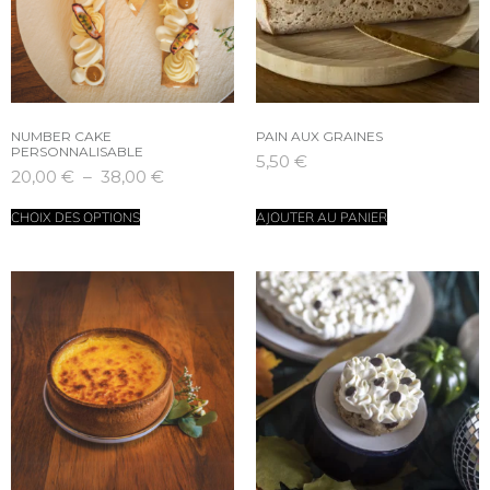
NUMBER CAKE
PAIN AUX GRAINES
PERSONNALISABLE
5,50
€
20,00
€
–
38,00
€
CHOIX DES OPTIONS
AJOUTER AU PANIER