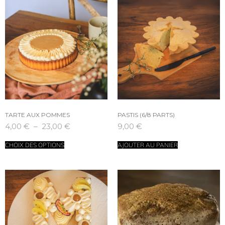
TARTE AUX POMMES
PASTIS (6/8 PARTS)
4,00
€
–
23,00
€
9,00
€
CHOIX DES OPTIONS
AJOUTER AU PANIER