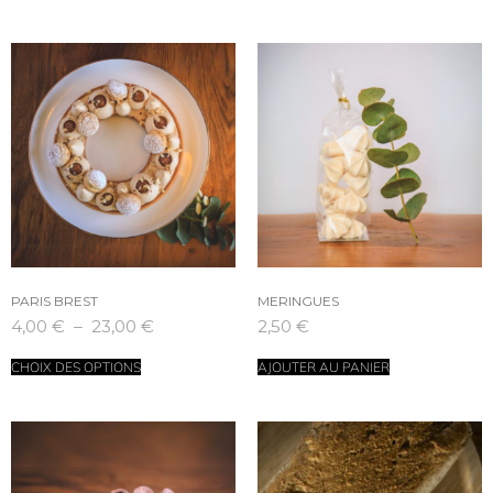
PARIS BREST
MERINGUES
4,00
€
–
23,00
€
2,50
€
CHOIX DES OPTIONS
AJOUTER AU PANIER