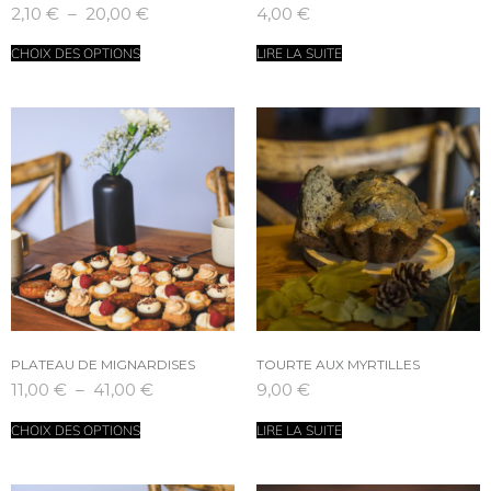
2,10
€
–
20,00
€
4,00
€
CHOIX DES OPTIONS
LIRE LA SUITE
PLATEAU DE MIGNARDISES
TOURTE AUX MYRTILLES
11,00
€
–
41,00
€
9,00
€
CHOIX DES OPTIONS
LIRE LA SUITE