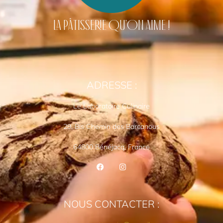
LA PÂTISSERIE QU'ON AIME !
ADRESSE :
Le Laboratoire Culinaire
29, Bis Chemin des Barcanous
64800 Bénéjacq, France
NOUS CONTACTER :