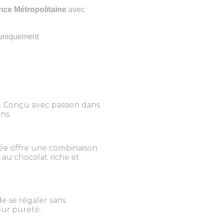
nce Métropolitaine
avec
uniquement
s. Conçu avec passion dans
ns.
hée offre une combinaison
 au chocolat riche et
e se régaler sans
eur pureté.