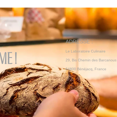
ADRESSE :
Le Laboratoire Culinaire
me !
29, Bis Chemin des Barcanous
64800 Bénéjacq, France