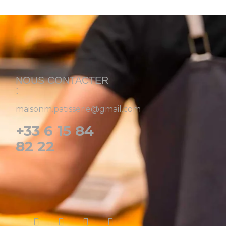
NOUS CONTACTER
:
maisonm.patisserie@gmail.com
+33 6 15 84
82 22