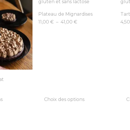
Plateau de Mignardises
Tart
11,00
€
–
41,00
€
4,5
at
ns
Choix des options
C