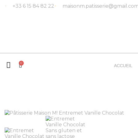
+33 6 15 84 82 22
maisonm.patisserie@gmail.co
0
ACCUEIL
ACCUEIL
NOS PÂTISSERIES
PÂTISSERIES EN LIVRAISON
/
/
/ ENT