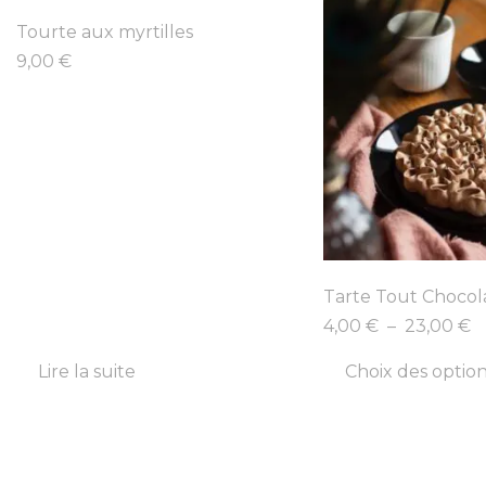
Tourte aux myrtilles
9,00
€
Tarte Tout Chocol
4,00
€
–
23,00
€
Lire la suite
Choix des optio