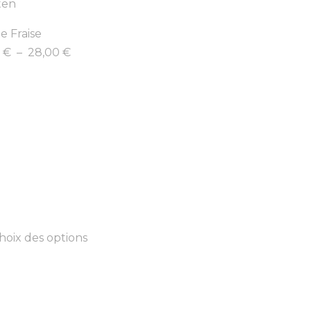
e Fraise
0
€
–
28,00
€
hoix des options