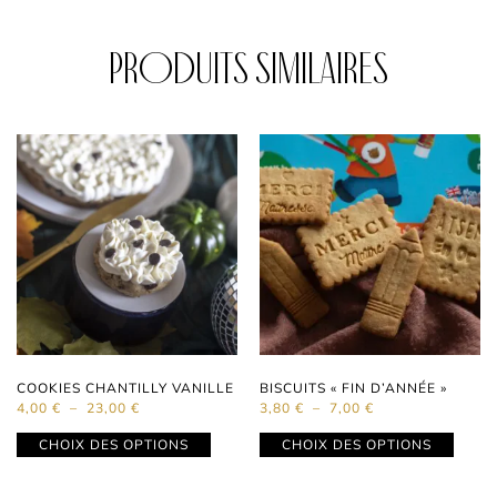
Produits similaires
COOKIES CHANTILLY VANILLE
BISCUITS « FIN D’ANNÉE »
4,00
€
–
23,00
€
3,80
€
–
7,00
€
CHOIX DES OPTIONS
CHOIX DES OPTIONS