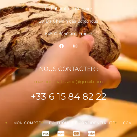
Le Laboratoire Culinaire
29, Bis Chemin des Barcanous
64800 Bénéjacq, France
NOUS CONTACTER :
maisonm.patisserie@gmail.com
+33 6 15 84 82 22
MON COMPTE
POLITIQUE DE CONFIDENTIALITÉ
CGV