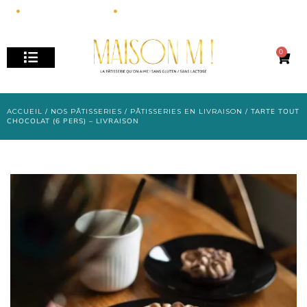
+33 6 15 84 82 22
MAISONM.PATISSERIE@GMAIL.COM
0
NOS PÂTISSERIES / PAINS
ACCUEIL
/
NOS PÂTISSERIES
/
PÂTISSERIES EN LIVRAISON
/ TARTE TOUT
CHOCOLAT (6 PERS) – LIVRAISON