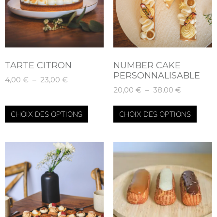
Du beau et du bon pour vos papilles.
COMMANDER
TARTE CITRON
NUMBER CAKE
PERSONNALISABLE
4,00
€
–
23,00
€
20,00
€
–
38,00
€
CHOIX DES OPTIONS
CHOIX DES OPTIONS