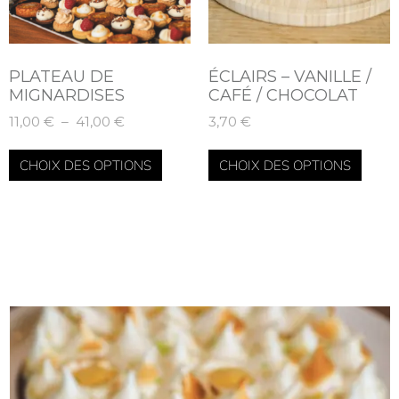
PLATEAU DE
ÉCLAIRS – VANILLE /
MIGNARDISES
CAFÉ / CHOCOLAT
11,00
€
–
41,00
€
3,70
€
CHOIX DES OPTIONS
CHOIX DES OPTIONS