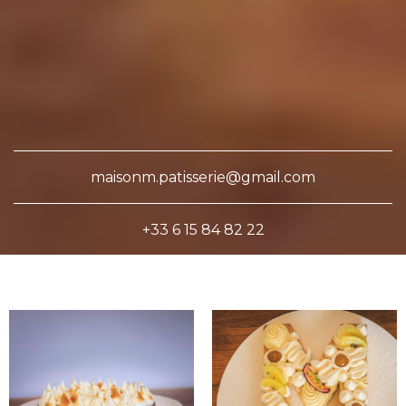
maisonm.patisserie@gmail.com
+33 6 15 84 82 22
La pâtisserie sans gluten et
sans lactose qu'on aime
!