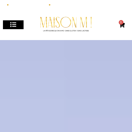
+33 6 15 84 82 22
MAISONM.PATISSERIE@GMAIL.COM
0