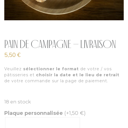
Pain de Campagne – Livraison
5,50
€
Veuillez
sélectionner le format
de votre / vos
pâtisseries et
choisir la date et le lieu de retrait
de votre commande sur la page de paiement.
18 en stock
Plaque personnalisée
(+
1,50
€
)