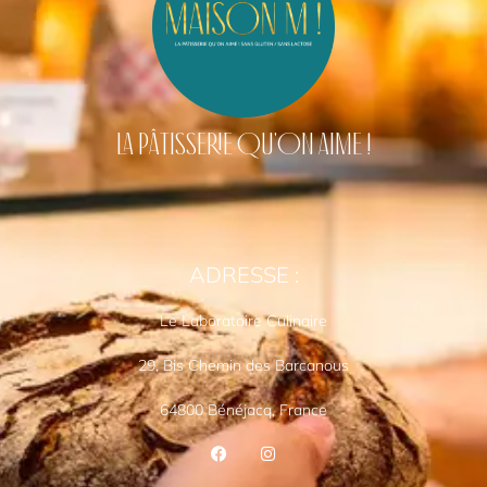
LA PÂTISSERIE QU'ON AIME !
ADRESSE :
Le Laboratoire Culinaire
29, Bis Chemin des Barcanous
64800 Bénéjacq, France