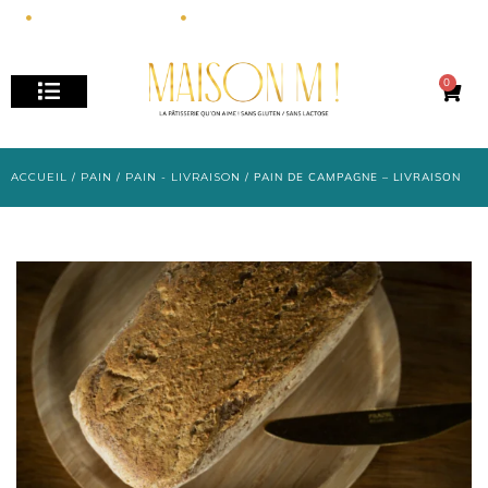
+33 6 15 84 82 22
MAISONM.PATISSERIE@GMAIL.COM
0
NOS PÂTISSERIES / PAINS
ACCUEIL
/
PAIN
/
PAIN - LIVRAISON
/ PAIN DE CAMPAGNE – LIVRAISON